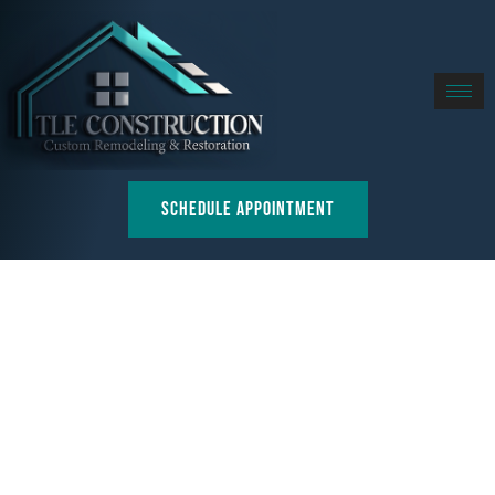
Schedule Appointment
La guía
definitiva