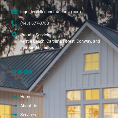
inquiries@tleconstructionsc.com
(443) 677-3783
Proudly Servicing
Myrtle Beach, Carolina Forest, Conway, and
surrounding areas
Quick Link
Home
About Us
Services