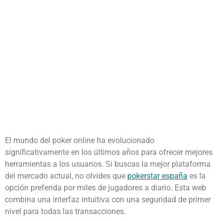
experiencia
pokerstar
El mundo del poker online ha evolucionado
significativamente en los últimos años para ofrecer mejores
herramientas a los usuarios. Si buscas la mejor plataforma
del mercado actual, no olvides que
pokerstar españa
es la
opción preferida por miles de jugadores a diario. Esta web
combina una interfaz intuitiva con una seguridad de primer
nivel para todas las transacciones.