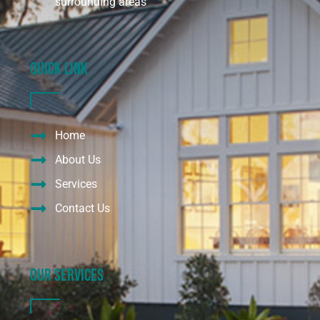
surrounding areas
Quick Link
Home
About Us
Services
Contact Us
Our Services