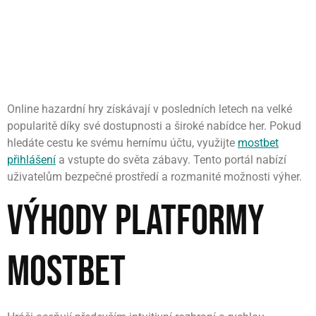
hráče
Online hazardní hry získávají v posledních letech na velké
popularitě díky své dostupnosti a široké nabídce her. Pokud
hledáte cestu ke svému hernímu účtu, využijte
mostbet
přihlášení
a vstupte do světa zábavy. Tento portál nabízí
uživatelům bezpečné prostředí a rozmanité možnosti výher.
Výhody platformy
Mostbet