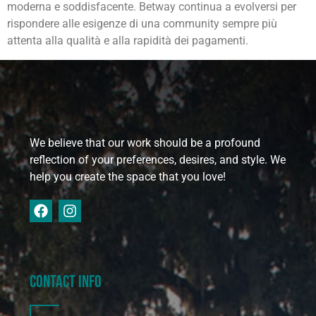
moderna e soddisfacente. Betway continua a evolversi per
rispondere alle esigenze di una community sempre più
attenta alla qualità e alla rapidità dei pagamenti.
We believe that our work should be a profound
reflection of your preferences, desires, and style. We
help you create the space that you love!
Contact Info