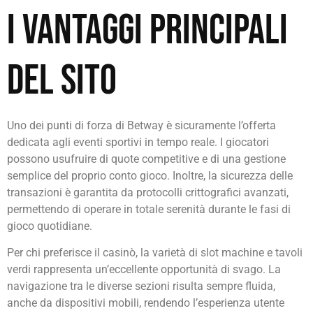
I vantaggi principali
del sito
Uno dei punti di forza di Betway è sicuramente l’offerta
dedicata agli eventi sportivi in tempo reale. I giocatori
possono usufruire di quote competitive e di una gestione
semplice del proprio conto gioco. Inoltre, la sicurezza delle
transazioni è garantita da protocolli crittografici avanzati,
permettendo di operare in totale serenità durante le fasi di
gioco quotidiane.
Per chi preferisce il casinò, la varietà di slot machine e tavoli
verdi rappresenta un’eccellente opportunità di svago. La
navigazione tra le diverse sezioni risulta sempre fluida,
anche da dispositivi mobili, rendendo l’esperienza utente