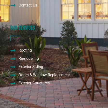
Contact Us
Our Services
Roofing
Remodeling
Exterior Siding
Doors & Window Replacement
Exterior Structures